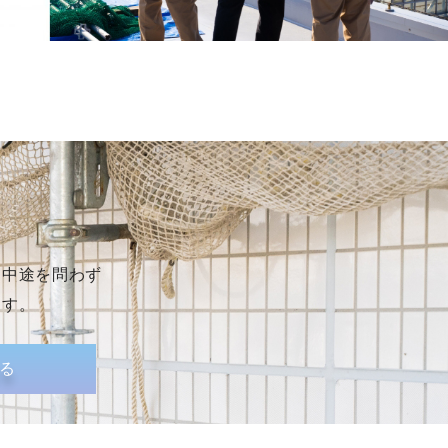
、中途を問わず
ます。
る